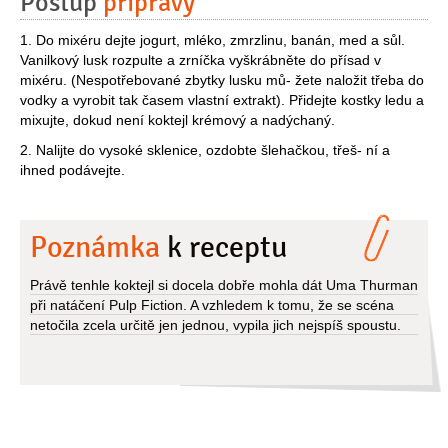
Postup
přípravy
1. Do mixéru dejte jogurt, mléko, zmrzlinu, banán, med a sůl.
Vanilkový lusk rozpulte a zrníčka vyškrábněte do přísad v
mixéru. (Nespotřebované zbytky lusku mů- žete naložit třeba do
vodky a vyrobit tak časem vlastní extrakt). Přidejte kostky ledu a
mixujte, dokud není koktejl krémový a nadýchaný.
2. Nalijte do vysoké sklenice, ozdobte šlehačkou, třeš- ní a
ihned podávejte.
Poznámka
k receptu
Právě tenhle koktejl si docela dobře mohla dát Uma Thurman
při natáčení Pulp Fiction. A vzhledem k tomu, že se scéna
netočila zcela určitě jen jednou, vypila jich nejspíš spoustu.