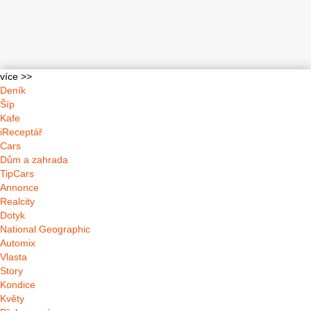
více >>
Deník
Šíp
Kafe
iReceptář
Cars
Dům a zahrada
TipCars
Annonce
Realcity
Dotyk
National Geographic
Automix
Vlasta
Story
Kondice
Květy