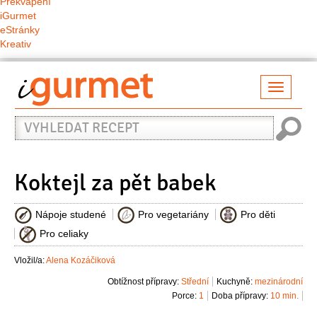
Překvapení
iGurmet
eStránky
Kreativ
Přepno
naviga
Vyhledat
recept
Koktejl za pět babek
Nápoje studené
Pro vegetariány
Pro děti
Pro celiaky
Vložil/a:
Alena Kozáčiková
Obtížnost přípravy:
Střední
Kuchyně:
mezinárodní
Porce:
1
Doba přípravy:
10 min.