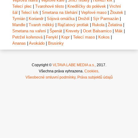
Vepřová hlava
|
Vepřové karé
|
Srnčí hřbety
|
Hovězí krk
|
Telecí plec
|
Tvarohové těsto
|
Knedlíčky do polévek
|
Vrchní
šál
|
Telecí krk
|
Smetana na šlehání
|
Vepřové maso
|
Žloutek
|
Tymián
|
Koriandr
|
Sójová omáčka
|
Droždí
|
Sýr Parmazán
|
Mandle
|
Tvaroh měkký
|
Rajčatový protlak
|
Rukola
|
Želatina
|
Smetana na vaření
|
Špenát
|
Krevety
|
Ocet Balsamico
|
Mák
|
Petržel kořenová
|
Fenykl
|
Kopr
|
Telecí maso
|
Kokos
|
Ananas
|
Avokádo
|
Brusinky
Copyright ©
VLTAVA LABE MEDIA a.s.,
2017.
Všechna práva vyhrazena.
Cookies
.
Všeobecné smluvní podmínky
.
Práva subjektů údajů