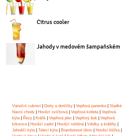
Citrus cooler
Jahody v medovém šampaňském
Vánoční cukroví
|
Dorty a dortíčky
|
Vepřová panenka
|
Sladké
hlavní chody
|
Hovězí svíčková
|
Vepřová kotleta
|
Vepřová
kýta
|
Řezy
|
Králík
|
Vepřová plec
|
Vepřový bok
|
Vepřová
krkovice
|
Hovězí zadní
|
Hovězí roštěná
|
Vdolky a koblihy
|
Jehněčí kýta
|
Telecí kýta
|
Bramborové těsto
|
Hovězí kližka
|