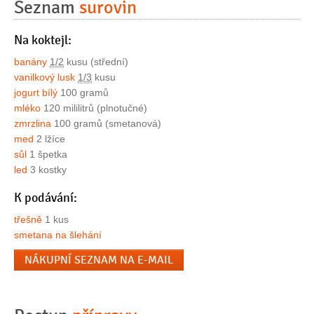
Seznam
surovin
Na koktejl:
banány
1/2
kusu (střední)
vanilkový lusk
1/3
kusu
jogurt bílý
100 gramů
mléko
120 mililitrů (plnotučné)
zmrzlina
100 gramů (smetanová)
med
2 lžíce
sůl
1 špetka
led
3 kostky
K podávání:
třešně
1 kus
smetana na šlehání
NÁKUPNÍ SEZNAM NA E-MAIL