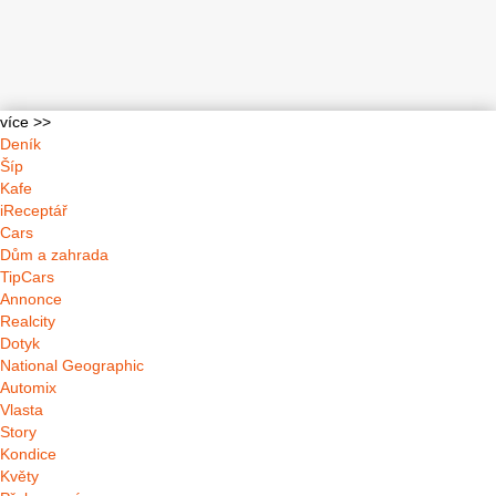
více >>
Deník
Šíp
Kafe
iReceptář
Cars
Dům a zahrada
TipCars
Annonce
Realcity
Dotyk
National Geographic
Automix
Vlasta
Story
Kondice
Květy