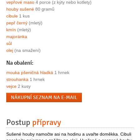
vepřové maso
4 porce (z kýty nebo kotlety)
houby sušené
80 gramů
cibule
1 kus
pepř černý
(mletý)
kmín
(mletý)
majoránka
sůl
olej
(na smažení)
Na obalení:
mouka pšeničná hladká
1 hrnek
strouhanka
1 hrnek
vejce
2 kusy
NÁKUPNÍ SEZNAM NA E-MAIL
Postup
přípravy
Sušené houby namočte asi na hodinu a uvařte doměkka. Cibuli