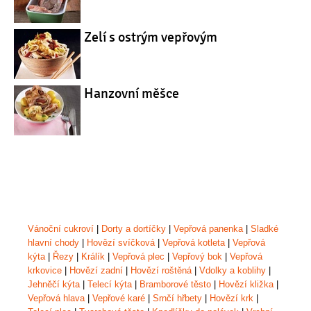
Zelí s ostrým vepřovým
Hanzovní měšce
Vánoční cukroví
|
Dorty a dortíčky
|
Vepřová panenka
|
Sladké
hlavní chody
|
Hovězí svíčková
|
Vepřová kotleta
|
Vepřová
kýta
|
Řezy
|
Králík
|
Vepřová plec
|
Vepřový bok
|
Vepřová
krkovice
|
Hovězí zadní
|
Hovězí roštěná
|
Vdolky a koblihy
|
Jehněčí kýta
|
Telecí kýta
|
Bramborové těsto
|
Hovězí kližka
|
Vepřová hlava
|
Vepřové karé
|
Srnčí hřbety
|
Hovězí krk
|