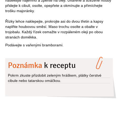
nasekejte najemno a zpěňte na oleji. Uvařené a scezené houby
přidejte k cibuli, osolte, opepřete a okmínujte a přimíchejte
trošku majoránky.
Řízky lehce naklepejte, prokrojte asi do dvou třetin a kapsy
naplňte houbovou směsí. Maso trochu osolte a obalte v
trojobalu. Každý řízek osmažte v rozpáleném oleji po obou
stranách doměkka.
Podávejte s vařenými bramborami.
Poznámka
k receptu
Pokrm zkuste přizdobit zeleným hráškem, plátky čerstvé
cibule nebo tatarskou omáčkou.