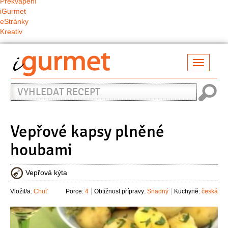
Překvapení
iGurmet
eStránky
Kreativ
Přepno
naviga
Vyhledat
recept
Vepřové kapsy plněné
houbami
Vepřová kýta
Vložil/a:
Chuť
Porce:
4
Obtížnost přípravy:
Snadný
Kuchyně:
česká