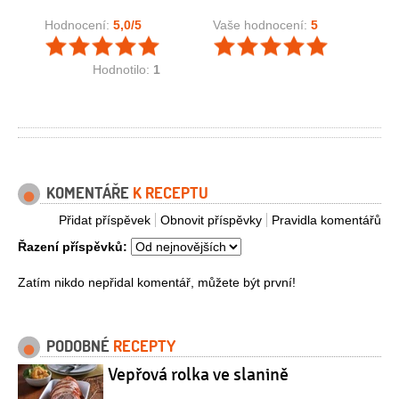
Hodnocení:
5,0
/5
Vaše hodnocení:
5
Hodnotilo:
1
KOMENTÁŘE
K RECEPTU
Přidat příspěvek
Obnovit příspěvky
Pravidla komentářů
Řazení příspěvků:
Zatím nikdo nepřidal komentář, můžete být první!
PODOBNÉ
RECEPTY
Vepřová rolka ve slanině