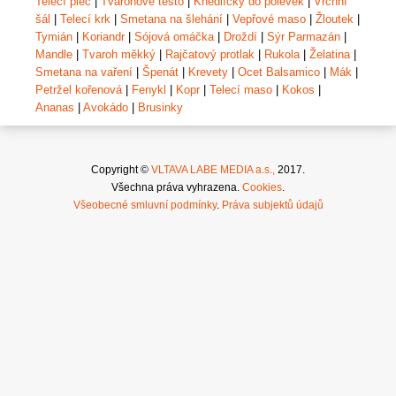
Telecí plec
|
Tvarohové těsto
|
Knedlíčky do polévek
|
Vrchní
šál
|
Telecí krk
|
Smetana na šlehání
|
Vepřové maso
|
Žloutek
|
Tymián
|
Koriandr
|
Sójová omáčka
|
Droždí
|
Sýr Parmazán
|
Mandle
|
Tvaroh měkký
|
Rajčatový protlak
|
Rukola
|
Želatina
|
Smetana na vaření
|
Špenát
|
Krevety
|
Ocet Balsamico
|
Mák
|
Petržel kořenová
|
Fenykl
|
Kopr
|
Telecí maso
|
Kokos
|
Ananas
|
Avokádo
|
Brusinky
Copyright ©
VLTAVA LABE MEDIA a.s.,
2017.
Všechna práva vyhrazena.
Cookies
.
Všeobecné smluvní podmínky
.
Práva subjektů údajů