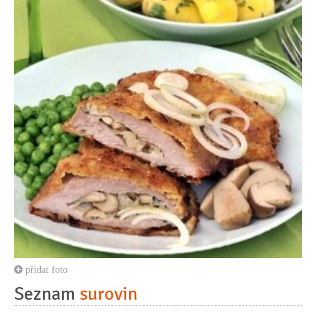
přidat foto
Seznam
surovin