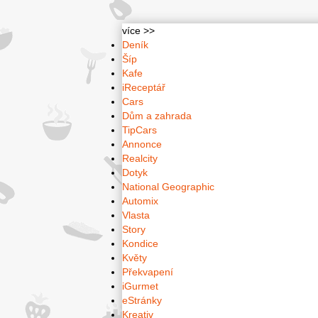
více >>
Deník
Šíp
Kafe
iReceptář
Cars
Dům a zahrada
TipCars
Annonce
Realcity
Dotyk
National Geographic
Automix
Vlasta
Story
Kondice
Květy
Překvapení
iGurmet
eStránky
Kreativ