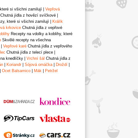
teré si všichni zamilují
|
Vepřová
Chutná jídla z hovězí svíčkové
|
y, které si všichni zamilují
|
Králík
vá krkovice
Chutná jídla z vepřové
oblihy
Recepty na vdolky a koblihy, které
o
Skvělé recepty na všechna
|
Vepřové karé
Chutná jídla z vepřového
lec
Chutná jídla z telecí plece
|
 na knedlíčky
|
Vrchní šál
Chutná jídla z
án
|
Koriandr
|
Sójová omáčka
|
Droždí
|
|
Ocet Balsamico
|
Mák
|
Petržel