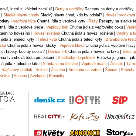
oví, které si všichni zamilují
|
Dorty a dortíčky
Recepty na dorty a dortíčky, k
|
Sladké hlavní chody
Sladký hlavní chod, kdo by odolal?
|
Hovězí svíčková
otlety
|
Vepřová kýta
Chutná jídla z vepřové kýty
|
Řezy
Recepty na sladké řez
ná jídla z vepřové plece
|
Vepřový bok
Chutná jídla z vepřového boku
|
Vepřo
zadního hovězího
|
Hovězí roštěná
Chutná jídla z hovězí roštěné
|
Vdolky a k
jídla z jehněčí kýty
|
Telecí kýta
Chutná jídla z telecí kýty
|
Bramborové těst
ižka
Chutná jídla z hovězí kližky
|
Vepřová hlava
Chutná jídla z vepřové hlavy
čí hřbety, kdo by odolal?
|
Hovězí krk
Chutná jídla z hovězího krku
|
Telecí p
na tvarohová těsta pro pečení
|
Knedlíčky do polévek
Polévka je grund - jak
á jídla z telecího krku
|
Smetana na šlehání
|
Vepřové maso
|
Žloutek
|
Tymi
|
Rajčatový protlak
|
Rukola
|
Želatina
|
Smetana na vaření
|
Špenát
|
Krevety
Kokos
|
Ananas
|
Avokádo
|
Brusinky
sti
racování