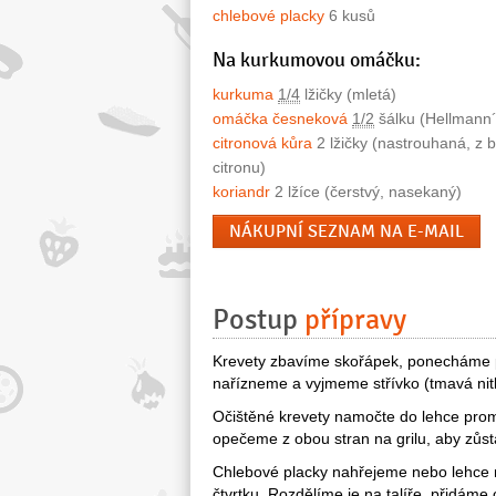
chlebové placky
6 kusů
Na kurkumovou omáčku:
kurkuma
1/4
lžičky (mletá)
omáčka česneková
1/2
šálku (Hellmann´
citronová kůra
2 lžičky (nastrouhaná, z b
citronu)
koriandr
2 lžíce (čerstvý, nasekaný)
NÁKUPNÍ SEZNAM NA E-MAIL
Postup
přípravy
Krevety zbavíme skořápek, ponecháme p
nařízneme a vyjmeme střívko (tmavá nit
Očištěné krevety namočte do lehce prom
opečeme z obou stran na grilu, aby zůst
Chlebové placky nahřejeme nebo lehce
čtvrtku. Rozdělíme je na talíře, přidám