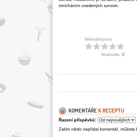
smícháním uvedených surovin.
Nehodnoceno
Hodnotilo:
0
KOMENTÁŘE
K RECEPTU
Řazení příspěvků:
Zatím nikdo nepřidal komentář, můžete b