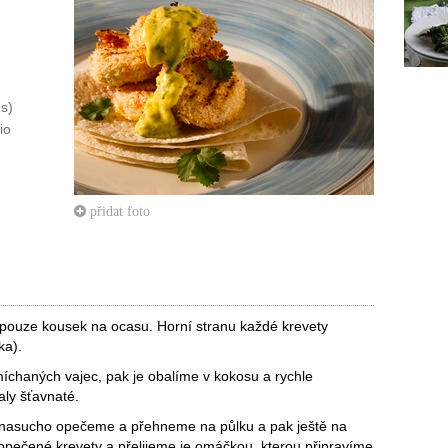
s)
io
přidat foto
ouze kousek na ocasu. Horní stranu každé krevety
ka).
íchaných vajec, pak je obalíme v kokosu a rychle
aly šťavnaté.
 nasucho opečeme a přehneme na půlku a pak ještě na
e opečené krevety a přelijeme je omáčkou, kterou připravíme