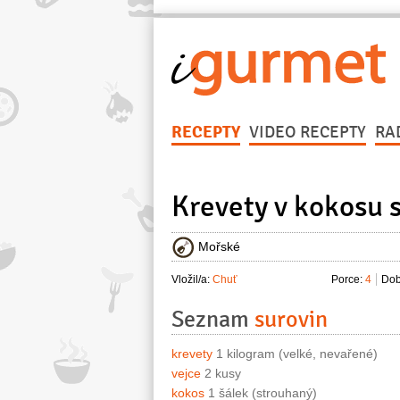
RECEPTY
VIDEO RECEPTY
RA
Krevety v kokosu
Mořské
Vložil/a:
Chuť
Porce:
4
Dob
Seznam
surovin
krevety
1 kilogram (velké, nevařené)
vejce
2 kusy
kokos
1 šálek (strouhaný)