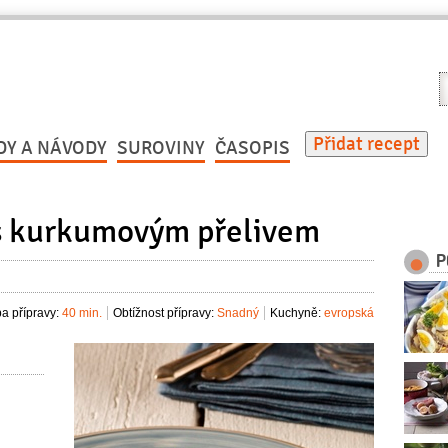
V
r
Přidat recept
DY A NÁVODY
SUROVINY
ČASOPIS
 s kurkumovým přelivem
P
a přípravy:
40 min.
Obtížnost přípravy:
Snadný
Kuchyně:
evropská