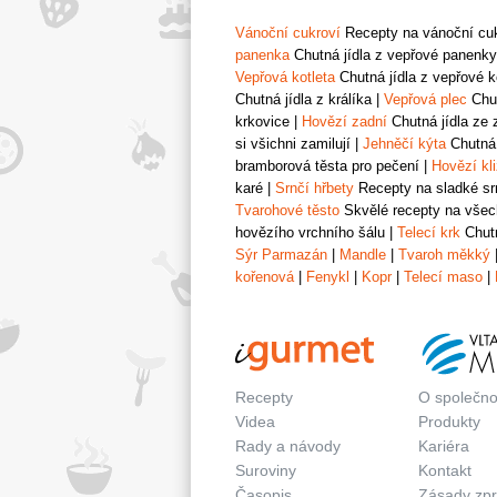
Vánoční cukroví
Recepty na vánoční cukr
panenka
Chutná jídla z vepřové panenky
Vepřová kotleta
Chutná jídla z vepřové k
Chutná jídla z králíka
|
Vepřová plec
Chut
krkovice
|
Hovězí zadní
Chutná jídla ze 
si všichni zamilují
|
Jehněčí kýta
Chutná 
bramborová těsta pro pečení
|
Hovězí kl
karé
|
Srnčí hřbety
Recepty na sladké srn
Tvarohové těsto
Skvělé recepty na všech
hovězího vrchního šálu
|
Telecí krk
Chutn
Sýr Parmazán
|
Mandle
|
Tvaroh měkký
kořenová
|
Fenykl
|
Kopr
|
Telecí maso
|
Recepty
O společno
Videa
Produkty
Rady a návody
Kariéra
Suroviny
Kontakt
Časopis
Zásady zp