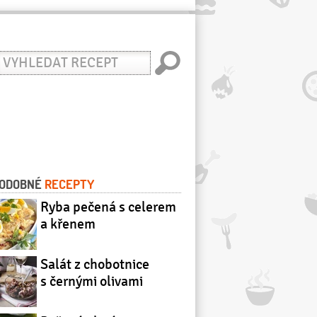
yhledat
ecept
ODOBNÉ
RECEPTY
Ryba pečená s celerem
a křenem
Salát z chobotnice
s černými olivami