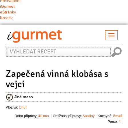
Překvapení
iGurmet
eStránky
Kreativ
Přepno
naviga
Vyhledat
recept
Zapečená vinná klobása s
vejci
Jiné maso
Vložil/a:
Chuť
Doba přípravy:
40 min.
Obtížnost přípravy:
Snadný
Kuchyně:
česká
Porce:
4