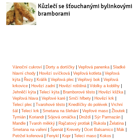
Kůzlečí se šťouchanými bylinkovými
bramborami
Vánoční cukroví
|
Dorty a dortíčky
|
Vepřová panenka
|
Sladké
hlavní chody
|
Hovězí svíčková
|
Vepřová kotleta
|
Vepřová
kýta
|
Řezy
|
Králík
|
Vepřová plec
|
Vepřový bok
|
Vepřová
krkovice
|
Hovězí zadní
|
Hovězí roštěná
|
Vdolky a koblihy
|
Jehněčí kýta
|
Telecí kýta
|
Bramborové těsto
|
Hovězí kližka
|
Vepřová hlava
|
Vepřové karé
|
Srnčí hřbety
|
Hovězí krk
|
Telecí plec
|
Tvarohové těsto
|
Knedlíčky do polévek
|
Vrchní
šál
|
Telecí krk
|
Smetana na šlehání
|
Vepřové maso
|
Žloutek
|
Tymián
|
Koriandr
|
Sójová omáčka
|
Droždí
|
Sýr Parmazán
|
Mandle
|
Tvaroh měkký
|
Rajčatový protlak
|
Rukola
|
Želatina
|
Smetana na vaření
|
Špenát
|
Krevety
|
Ocet Balsamico
|
Mák
|
Petržel kořenová
|
Fenykl
|
Kopr
|
Telecí maso
|
Kokos
|