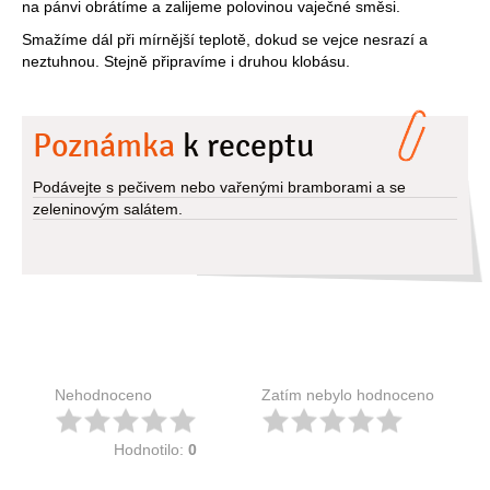
na pánvi obrátíme a zalijeme polovinou vaječné směsi.
Smažíme dál při mírnější teplotě, dokud se vejce nesrazí a
neztuhnou. Stejně připravíme i druhou klobásu.
Poznámka
k receptu
Podávejte s pečivem nebo vařenými bramborami a se
zeleninovým salátem.
Nehodnoceno
Zatím nebylo hodnoceno
Hodnotilo:
0