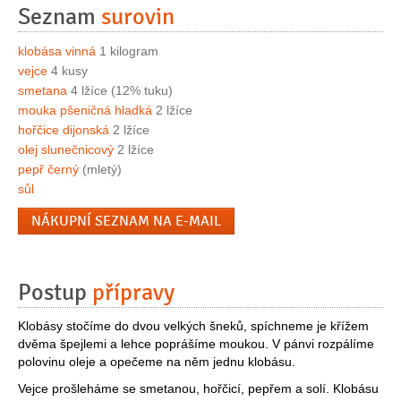
Seznam
surovin
klobása vinná
1 kilogram
vejce
4 kusy
smetana
4 lžíce (12% tuku)
mouka pšeničná hladká
2 lžíce
hořčice dijonská
2 lžíce
olej slunečnicový
2 lžíce
pepř černý
(mletý)
sůl
NÁKUPNÍ SEZNAM NA E-MAIL
Postup
přípravy
Klobásy stočíme do dvou velkých šneků, spíchneme je křížem
dvěma špejlemi a lehce poprášíme moukou. V pánvi rozpálíme
polovinu oleje a opečeme na něm jednu klobásu.
Vejce prošleháme se smetanou, hořčicí, pepřem a solí. Klobásu