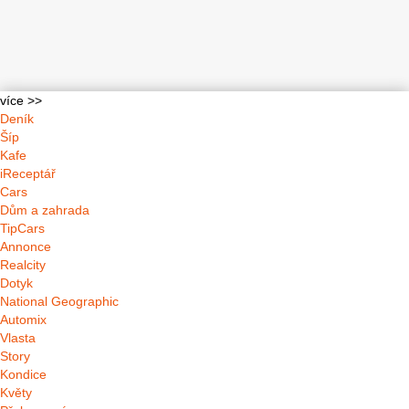
více >>
Deník
Šíp
Kafe
iReceptář
Cars
Dům a zahrada
TipCars
Annonce
Realcity
Dotyk
National Geographic
Automix
Vlasta
Story
Kondice
Květy