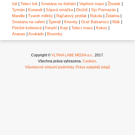
šál
|
Telecí krk
|
Smetana na šlehání
|
Vepřové maso
|
Žloutek
|
Tymián
|
Koriandr
|
Sójová omáčka
|
Droždí
|
Sýr Parmazán
|
Mandle
|
Tvaroh měkký
|
Rajčatový protlak
|
Rukola
|
Želatina
|
Smetana na vaření
|
Špenát
|
Krevety
|
Ocet Balsamico
|
Mák
|
Petržel kořenová
|
Fenykl
|
Kopr
|
Telecí maso
|
Kokos
|
Ananas
|
Avokádo
|
Brusinky
Copyright ©
VLTAVA LABE MEDIA a.s.,
2017.
Všechna práva vyhrazena.
Cookies
.
Všeobecné smluvní podmínky
.
Práva subjektů údajů