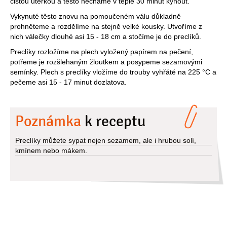
čistou utěrkou a těsto necháme v teple 30 minut kynout.
Vykynuté těsto znovu na pomoučeném válu důkladně
prohněteme a rozdělíme na stejně velké kousky. Utvoříme z
nich válečky dlouhé asi 15 - 18 cm a stočíme je do preclíků.
Preclíky rozložíme na plech vyložený papírem na pečení,
potřeme je rozšlehaným žloutkem a posypeme sezamovými
semínky. Plech s preclíky vložíme do trouby vyhřáté na 225 °C a
pečeme asi 15 - 17 minut dozlatova.
Poznámka
k receptu
Preclíky můžete sypat nejen sezamem, ale i hrubou solí,
kmínem nebo mákem.