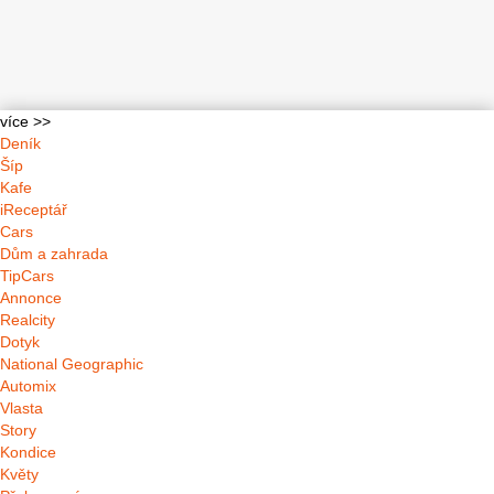
více >>
Deník
Šíp
Kafe
iReceptář
Cars
Dům a zahrada
TipCars
Annonce
Realcity
Dotyk
National Geographic
Automix
Vlasta
Story
Kondice
Květy