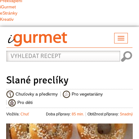
Překvapení
iGurmet
eStránky
Kreativ
Přepno
naviga
Vyhledat
recept
Slané preclíky
Chuťovky a předkrmy
Pro vegetariány
Pro děti
Vložil/a:
Chuť
Doba přípravy:
85 min.
Obtížnost přípravy:
Snadný