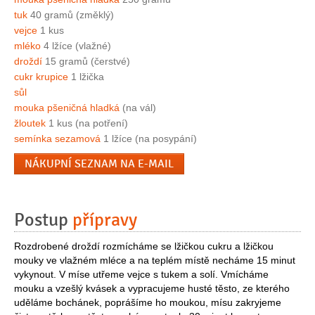
tuk
40 gramů (změklý)
vejce
1 kus
mléko
4 lžíce (vlažné)
droždí
15 gramů (čerstvé)
cukr krupice
1 lžička
sůl
mouka pšeničná hladká
(na vál)
žloutek
1 kus (na potření)
semínka sezamová
1 lžíce (na posypání)
NÁKUPNÍ SEZNAM NA E-MAIL
Postup
přípravy
Rozdrobené droždí rozmícháme se lžičkou cukru a lžičkou
mouky ve vlažném mléce a na teplém místě necháme 15 minut
vykynout. V míse utřeme vejce s tukem a solí. Vmícháme
mouku a vzešlý kvásek a vypracujeme husté těsto, ze kterého
uděláme bochánek, poprášíme ho moukou, mísu zakryjeme