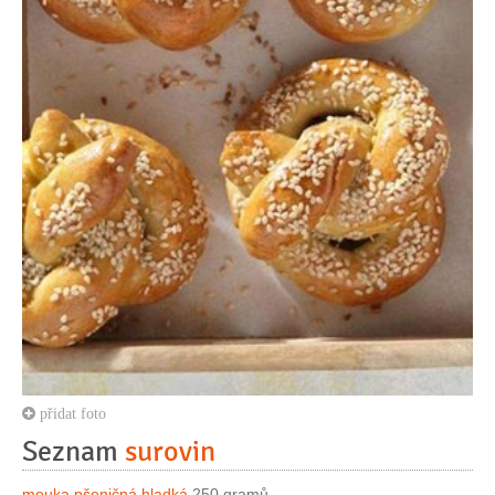
přidat foto
Seznam
surovin
mouka pšeničná hladká
250 gramů