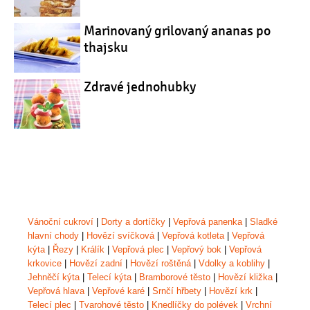
Marinovaný grilovaný ananas po
thajsku
Zdravé jednohubky
Vánoční cukroví
|
Dorty a dortíčky
|
Vepřová panenka
|
Sladké
hlavní chody
|
Hovězí svíčková
|
Vepřová kotleta
|
Vepřová
kýta
|
Řezy
|
Králík
|
Vepřová plec
|
Vepřový bok
|
Vepřová
krkovice
|
Hovězí zadní
|
Hovězí roštěná
|
Vdolky a koblihy
|
Jehněčí kýta
|
Telecí kýta
|
Bramborové těsto
|
Hovězí kližka
|
Vepřová hlava
|
Vepřové karé
|
Srnčí hřbety
|
Hovězí krk
|
Telecí plec
|
Tvarohové těsto
|
Knedlíčky do polévek
|
Vrchní