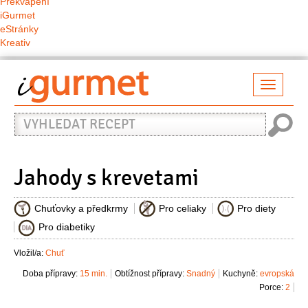
Překvapení
iGurmet
eStránky
Kreativ
Přepno
naviga
Vyhledat
recept
Jahody s krevetami
Chuťovky a předkrmy
Pro celiaky
Pro diety
Pro diabetiky
Vložil/a:
Chuť
Doba přípravy:
15 min.
Obtížnost přípravy:
Snadný
Kuchyně:
evropská
Porce:
2