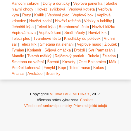
Vánoční cukroví
|
Dorty a dortíčky
|
Vepřová panenka
|
Sladké
hlavní chody
|
Hovězí svíčková
|
Vepřová kotleta
|
Vepřová
kýta
|
Řezy
|
Králík
|
Vepřová plec
|
Vepřový bok
|
Vepřová
krkovice
|
Hovězí zadní
|
Hovězí roštěná
|
Vdolky a koblihy
|
Jehněčí kýta
|
Telecí kýta
|
Bramborové těsto
|
Hovězí kližka
|
Vepřová hlava
|
Vepřové karé
|
Srnčí hřbety
|
Hovězí krk
|
Telecí plec
|
Tvarohové těsto
|
Knedlíčky do polévek
|
Vrchní
šál
|
Telecí krk
|
Smetana na šlehání
|
Vepřové maso
|
Žloutek
|
Tymián
|
Koriandr
|
Sójová omáčka
|
Droždí
|
Sýr Parmazán
|
Mandle
|
Tvaroh měkký
|
Rajčatový protlak
|
Rukola
|
Želatina
|
Smetana na vaření
|
Špenát
|
Krevety
|
Ocet Balsamico
|
Mák
|
Petržel kořenová
|
Fenykl
|
Kopr
|
Telecí maso
|
Kokos
|
Ananas
|
Avokádo
|
Brusinky
Copyright ©
VLTAVA LABE MEDIA a.s.,
2017.
Všechna práva vyhrazena.
Cookies
.
Všeobecné smluvní podmínky
.
Práva subjektů údajů