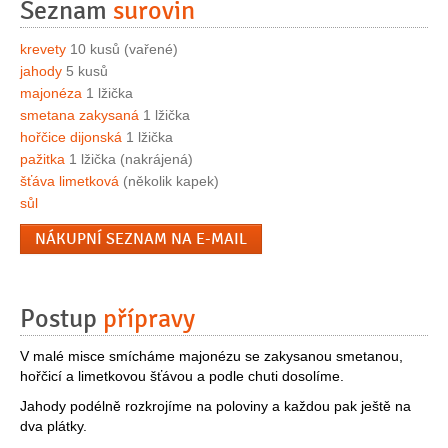
Seznam
surovin
krevety
10 kusů (vařené)
jahody
5 kusů
majonéza
1 lžička
smetana zakysaná
1 lžička
hořčice dijonská
1 lžička
pažitka
1 lžička (nakrájená)
šťáva limetková
(několik kapek)
sůl
NÁKUPNÍ SEZNAM NA E-MAIL
Postup
přípravy
V malé misce smícháme majonézu se zakysanou smetanou,
hořčicí a limetkovou šťávou a podle chuti dosolíme.
Jahody podélně rozkrojíme na poloviny a každou pak ještě na
dva plátky.