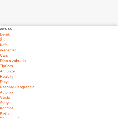
více >>
Deník
Šíp
Kafe
iReceptář
Cars
Dům a zahrada
TipCars
Annonce
Realcity
Dotyk
National Geographic
Automix
Vlasta
Story
Kondice
Květy