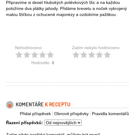
Připravíme si deset hlubokých polévkových lžic a na každou
položíme dva plátky jahody. Přidáme krevetu a noček vykrojený
malou lžičkou z ochucené majonézy a ozdobíme pažitkou.
Nehodnoceno
Zatím nebylo hodnoceno
Hodnotilo:
0
KOMENTÁŘE
K RECEPTU
Přidat příspěvek
Obnovit příspěvky
Pravidla komentářů
Řazení příspěvků:
Zatím nikdo nepřidal komentář, můžete být první!