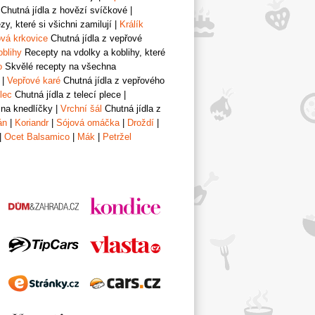
Chutná jídla z hovězí svíčkové
|
y, které si všichni zamilují
|
Králík
vá krkovice
Chutná jídla z vepřové
oblihy
Recepty na vdolky a koblihy, které
o
Skvělé recepty na všechna
|
Vepřové karé
Chutná jídla z vepřového
lec
Chutná jídla z telecí plece
|
 na knedlíčky
|
Vrchní šál
Chutná jídla z
án
|
Koriandr
|
Sójová omáčka
|
Droždí
|
|
Ocet Balsamico
|
Mák
|
Petržel