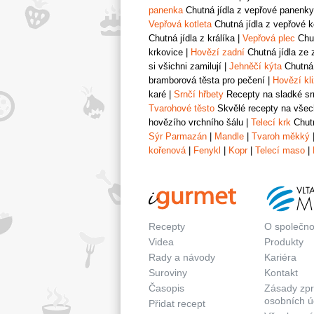
panenka
Chutná jídla z vepřové panenky
Vepřová kotleta
Chutná jídla z vepřové k
Chutná jídla z králíka
|
Vepřová plec
Chut
krkovice
|
Hovězí zadní
Chutná jídla ze 
si všichni zamilují
|
Jehněčí kýta
Chutná 
bramborová těsta pro pečení
|
Hovězí kl
karé
|
Srnčí hřbety
Recepty na sladké srn
Tvarohové těsto
Skvělé recepty na všech
hovězího vrchního šálu
|
Telecí krk
Chutn
Sýr Parmazán
|
Mandle
|
Tvaroh měkký
kořenová
|
Fenykl
|
Kopr
|
Telecí maso
|
Recepty
O společno
Videa
Produkty
Rady a návody
Kariéra
Suroviny
Kontakt
Časopis
Zásady zp
osobních ú
Přidat recept