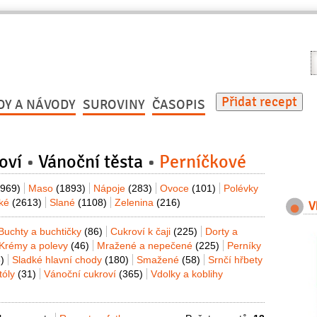
V
r
Přidat recept
DY A NÁVODY
SUROVINY
ČASOPIS
oví
Vánoční těsta
Perníčkové
(969)
Maso
(1893)
Nápoje
(283)
Ovoce
(101)
Polévky
dké
(2613)
Slané
(1108)
Zelenina
(216)
V
Buchty a buchtičky
(86)
Cukroví k čaji
(225)
Dorty a
Krémy a polevy
(46)
Mražené a nepečené
(225)
Perníky
)
Sladké hlavní chody
(180)
Smažené
(58)
Srnčí hřbety
tóly
(31)
Vánoční cukroví
(365)
Vdolky a koblihy