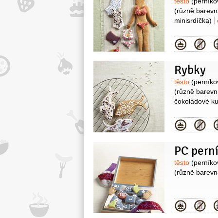
Surovin
těsto
(perníko
(různě barevn
minisrdíčka)
Kategor
Rybky
Surovin
těsto
(perníko
(různě barevn
čokoládové ku
Kategor
PC pern
Surovin
těsto
(perníko
(různě barevn
Kategor