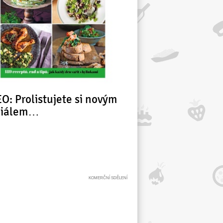
O: Prolistujete si novým
ciálem…