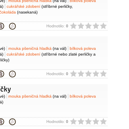
y
vé)
mouka pšeničná hladká
(na vál)
bílková poleva
á)
cukrářské zdobení
(stříbrné perličky,
čokoláda
(nasekaná)
ie
Hodnotilo:
0
y
vé)
mouka pšeničná hladká
(na vál)
bílková poleva
á)
cukrářské zdobení
(stříbrné nebo zlaté perličky a
ličky)
ie
Hodnotilo:
0
íčky
y
vé)
mouka pšeničná hladká
(na vál)
bílková poleva
á)
ie
Hodnotilo:
0