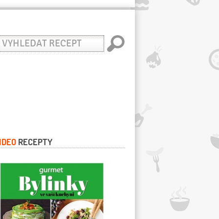
yhledat
ecept
IDEO
RECEPTY