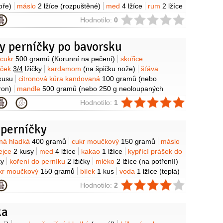
pře)
máslo
2 lžíce
(rozpuštěné)
med
4 lžíce
rum
2 lžíce
ie
Hodnotilo:
0
y perníčky po bavorsku
y
cukr
500 gramů
(Korunní na pečení)
skořice
íček
3/4
lžičky
kardamom
(na špičku nože)
šťáva
kusu
citronová kůra kandovaná
100 gramů
(nebo
ron)
mandle
500 gramů
(nebo 250 g neoloupaných
 vlašských oříšků) )
poleva
(čokoládová nebo punčová)
ie
Hodnotilo:
1
 perníčky
y
ná hladká
400 gramů
cukr moučkový
150 gramů
máslo
ejce
2 kusy
med
4 lžíce
kakao
1 lžíce
kypřící prášek do
ky
koření do perníku
2 lžičky
mléko
2 lžíce
(na potřeníí)
kr moučkový
150 gramů
bílek
1 kus
voda
1 lžíce
(teplá)
ie
Hodnotilo:
2
ka