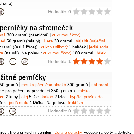
ouhaná)
ie
Hodnotilo:
0
perníčky na stromeček
y
rnná
300 gramů
(pšeničná)
cukr moučkový
med
50 gramů
(tekutý)
Hera
30 gramů
Vajahit (vaječná
 gramů
((asi 1 lžíce))
cukr vanilkový
1 balíček
jedlá soda
ka
(na vál)
Na polevu:
cukr moučkový
180 gramů
bílek
citronová
1 lžička
ie
Hodnotilo:
1
žitné perníčky
y
50 gramů
mouka pšeničná hladká
300 gramů
náhradní
né pro pečení odpovídající 350 g cukru)
mléko
jce
2 kusy
olej
5 lžic
kakao
2 lžíce
kypřící prášek do
ček
jedlá soda
1 lžička
Na polevu:
fruktóza
ílek
1 kus
šťáva citronová
1 lžička
ie
Hodnotilo:
0
oví, které si všichni zamilují
|
Dorty a dortíčky
Recepty na dorty a dortíčky, k