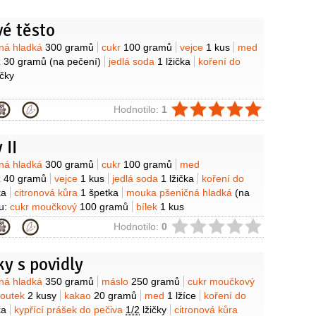
é těsto
y
ná hladká
300 gramů
cukr
100 gramů
vejce
1 kus
med
k
30 gramů
(na pečení)
jedlá soda
1 lžička
koření do
ičky
ie
Hodnotilo:
1
 II
y
ná hladká
300 gramů
cukr
100 gramů
med
k
40 gramů
vejce
1 kus
jedlá soda
1 lžička
koření do
ka
citronová kůra
1 špetka
mouka pšeničná hladká
(na
u:
cukr moučkový
100 gramů
bílek
1 kus
ie
Hodnotilo:
0
y s povidly
y
ná hladká
350 gramů
máslo
250 gramů
cukr moučkový
loutek
2 kusy
kakao
20 gramů
med
1 lžíce
koření do
ka
kypřící prášek do pečiva
1/2
lžičky
citronová kůra