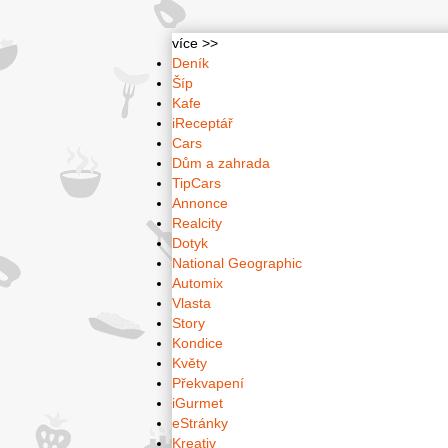
více >>
Deník
Šíp
Kafe
iReceptář
Cars
Dům a zahrada
TipCars
Annonce
Realcity
Dotyk
National Geographic
Automix
Vlasta
Story
Kondice
Květy
Překvapení
iGurmet
eStránky
Kreativ