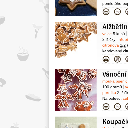
pomletého pe
Kategor
Alžbětin
Surovin
vejce
5 kusů
2 lžičky
hřeb
citronová
1/2
kandovaný cit
mandlí a 250 g
Kategor
Vánoční
Surovin
mouka pšenič
100 gramů
v
perníku
2 lžič
Na polevu:
cu
Kategor
Koupač