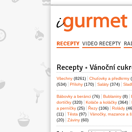
RECEPTY
VIDEO RECEPTY
RA
Recepty
Vánoční cukr
Všechny
(8261)
Chuťovky a předkrmy
(534)
Přílohy
(170)
Saláty
(374)
Sla
Bábovky a beránci
(76)
Bublaniny
(8)
dortíčky
(320)
Koláče a koláčky
(364)
a perníčky
(25)
Řezy
(106)
Rolády
(46
(11)
Těsta
(97)
Vánočky, mazance a š
(20)
Záviny
(60)