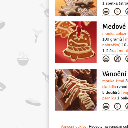
1 špetka
(str
Kategor
Medové 
Surovin
mouka celoz
100 gramů
náhražka)
10
1 lžička
mou
1 kus
šťáva 
Kategor
Vánoční 
Surovin
mouka žitná
3
sladidlo
(vhod
5 decilitrů
ve
perníku
1 balí
180 gramů
b
Kategor
Vánoční cukroví
Recepty na vánoční cukr