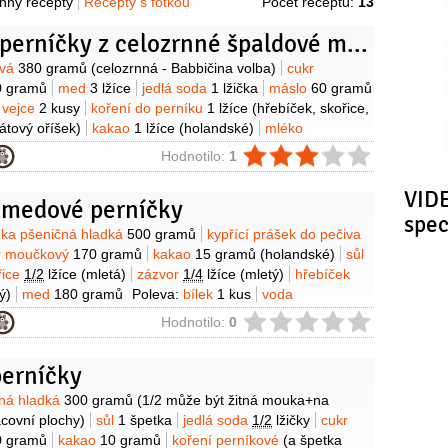
hny recepty
Recepty s fotkou
Počet receptů:
13
Medové perníčky z celozrnné špaldové mouky
y
ová
380 gramů
(celozrnná - Babbičina volba)
cukr
0 gramů
med
3 lžíce
jedlá soda
1 lžička
máslo
60 gramů
vejce
2 kusy
koření do perníku
1 lžíce
(hřebíček, skořice,
tový oříšek)
kakao
1 lžíce
(holandské)
mléko
ie
Hodnotilo:
1
VIDE
 medové perníčky
spe
y
ka pšeničná hladká
500 gramů
kypřící prášek do pečiva
r moučkový
170 gramů
kakao
15 gramů
(holandské)
sůl
řice
1/2
lžíce
(mletá)
zázvor
1/4
lžíce
(mletý)
hřebíček
ý)
med
180 gramů
Poleva:
bílek
1 kus
voda
a citronová
(pár kapek)
cukr moučkový
125 gramů
ie
Hodnotilo:
0
perníčky
y
ná hladká
300 gramů
(1/2 může být žitná mouka+na
covní plochy)
sůl
1 špetka
jedlá soda
1/2
lžičky
cukr
0 gramů
kakao
10 gramů
koření perníkové
(a špetka