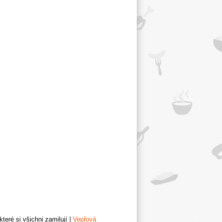
teré si všichni zamilují
|
Vepřová