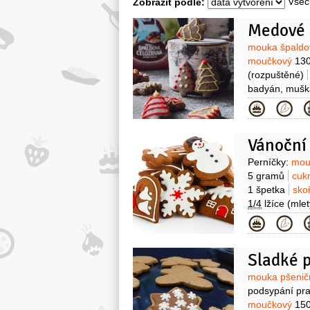
Všec
Zobrazit podle:
Surovin
mouka špald
moučkový
13
(rozpuštěné)
badyán, mušká
50 mililitrů
Kategor
Vánoční
Surovin
Perníčky:
mou
5 gramů
cuk
1 špetka
sko
1/4
lžíce
(mlet
1 lžička
šťáv
Kategor
Sladké 
Surovin
mouka pšenič
podsypání pra
moučkový
15