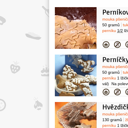
Perníkov
Surovin
mouka pšenič
50 gramů
tu
perníku
1/2
lž
Kategor
Perníčky
Surovin
mouka pšenič
50 gramů
tu
perníku
1 lžič
vál)
Na polev
Kategor
Hvězdičk
Surovin
mouka pšenič
130 gramů
ž
perníku
1 lžič