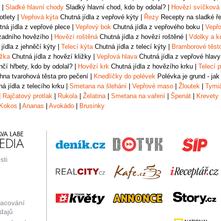
|
Sladké hlavní chody
Sladký hlavní chod, kdo by odolal?
|
Hovězí svíčková
otlety
|
Vepřová kýta
Chutná jídla z vepřové kýty
|
Řezy
Recepty na sladké řez
ná jídla z vepřové plece
|
Vepřový bok
Chutná jídla z vepřového boku
|
Vepřo
zadního hovězího
|
Hovězí roštěná
Chutná jídla z hovězí roštěné
|
Vdolky a k
jídla z jehněčí kýty
|
Telecí kýta
Chutná jídla z telecí kýty
|
Bramborové těst
ižka
Chutná jídla z hovězí kližky
|
Vepřová hlava
Chutná jídla z vepřové hlavy
čí hřbety, kdo by odolal?
|
Hovězí krk
Chutná jídla z hovězího krku
|
Telecí p
na tvarohová těsta pro pečení
|
Knedlíčky do polévek
Polévka je grund - jak
á jídla z telecího krku
|
Smetana na šlehání
|
Vepřové maso
|
Žloutek
|
Tymi
|
Rajčatový protlak
|
Rukola
|
Želatina
|
Smetana na vaření
|
Špenát
|
Krevety
Kokos
|
Ananas
|
Avokádo
|
Brusinky
sti
racování
dajů