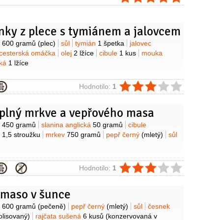
nky z plece s tymiánem a jalovcem
y
o
600 gramů
(plec)
sůl
tymián
1 špetka
jalovec
cesterská omáčka
olej
2 lžíce
cibule
1 kus
mouka
dká
1 lžíce
ie
Hodnotilo:
1
 plný mrkve a vepřového masa
y
o
450 gramů
slanina anglická
50 gramů
cibule
k
1,5 stroužku
mrkev
750 gramů
pepř černý
(mletý)
sůl
ie
Hodnotilo:
1
 maso v šunce
y
o
600 gramů
(pečeně)
pepř černý
(mletý)
sůl
česnek
olisovaný)
rajčata sušená
6 kusů
(konzervovaná v