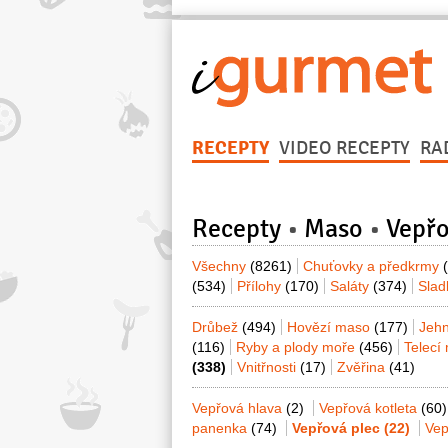
RECEPTY
VIDEO RECEPTY
RA
Recepty
Maso
Vepř
Všechny
(8261)
Chuťovky a předkrmy
(534)
Přílohy
(170)
Saláty
(374)
Sla
Drůbež
(494)
Hovězí maso
(177)
Jeh
(116)
Ryby a plody moře
(456)
Telecí
(338)
Vnitřnosti
(17)
Zvěřina
(41)
Vepřová hlava
(2)
Vepřová kotleta
(60)
panenka
(74)
Vepřová plec
(22)
Vep