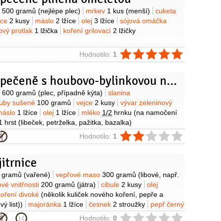
y
o
500 gramů
(nejlépe plec)
mrkev
1 kus
(menší)
cuketa
jce
2 kusy
máslo
2 lžíce
olej
3 lžíce
sójová omáčka
tový protlak
1 lžička
koření grilovací
2 lžičky
ie
Hodnotilo:
1
Vepřová pečeně s houbovo-bylinkovou náplní
y
o
600 gramů
(plec, případně kýta)
slanina
uby sušené
100 gramů
vejce
2 kusy
vývar zeleninový
máslo
1 lžíce
olej
1 lžíce
mléko
1/2
hrnku
(na namočení
1 hrst
(libeček, petrželka, pažitka, bazalka)
ie
Hodnotilo:
1
itrnice
y
 gramů
(vařené)
vepřové maso
300 gramů
(libové, např.
vé vnitřnosti
200 gramů
(játra)
cibule
2 kusy
olej
koření divoké
(několik kuliček nového koření, pepře a
ý list))
majoránka
1 lžíce
česnek
2 stroužky
pepř černý
)
ie
Hodnotilo:
0