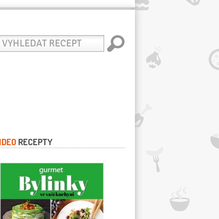
yhledat
ecept
IDEO
RECEPTY