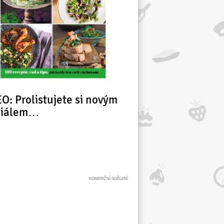
O: Prolistujete si novým
ciálem…