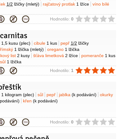
ček
1/2
lžičky
(mletý)
rajčatový protlak
1 lžíce
víno bílé
ie
Hodnotilo:
0
carnitas
y
o
1,5 kusu
(plec)
cibule
1 kus
pepř
1/2
lžičky
 římský
1 lžička
(mletý)
oregano
1 lžička
kový list
2 kusy
šťáva limetková
2 lžíce
pomeranče
1 kus
sůl
1 lžička
ie
Hodnotilo:
1
přeštík
y
o
1 kilogram
(plec)
sůl
pepř
jablka
(k podávání)
okurky
 podávání)
křen
(k podávání)
ie
Hodnotilo:
0
vepřová pečeně