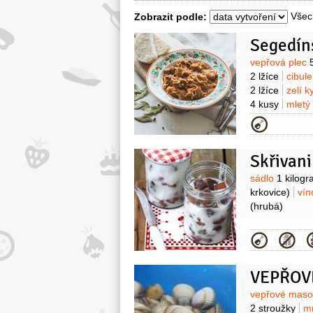
Všec
Zobrazit podle:
Segedín
Surovin
vepřová plec
2 lžíce
cibul
2 lžíce
zelí 
4 kusy
mletý
Kategor
Skřivani
Surovin
sádlo
1 kilog
krkovice)
vín
(hrubá)
Kategor
Surovin
vepřové mas
2 stroužky
m