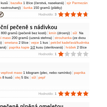
 kusů
bazalka
1 lžíce
(čerstvá, nasekaná)
sýr Parmezán
 nastrouhaný)
šunka
150 gramů
(plátky)
ie
Hodnotilo:
3
oční pečeně s nádivkou
y
o
800 gramů
(pečeně bez kosti)
kmín
(drcený)
sůl
Na
cí maso
200 gramů
(uzená stehna)
strouhanka
(ze dvou
ů)
smetana
2 lžíce
vejce
1 kus
petržel kadeřavá/kudrnka
aná)
paprika kapie
1/2
kusu
(sterilovaná)
hrášek
2 lžíce
pepř černý
(mletý)
muškátový květ
(mletý)
ie
Hodnotilo:
1
y
vepřové maso
1 kilogram
(plec, nebo ramínko)
paprika
ta
8 kusů
olej
5 lžic
sůl
pepř
ie
Hodnotilo:
1
 pečeně plněná omeletou