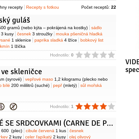
hny recepty
Recepty s fotkou
Počet receptů:
22
ský guláš
y
500 gramů
(nebo kýta – pokrájená na kostky)
sádlo
e
3 kusy
česnek
3 stroužky
mouka pšeničná hladká
kysané
1 sklenice
paprika sladká
4 lžíce
bobkový list
 kmín
1 lžička
ie
Hodnotilo:
0
VIDE
spe
 ve skleničce
y
ram
(syrové)
vepřové maso
1,2 kilogramu
(plecko nebo
o bílé
200 mililitrů
(suché)
pepř
(mletý)
sůl mořská
ie
Hodnotilo:
1
VEPŘOVÉ SE SRDCOVKAMI (CARNE DE PORCO À ALENTEJANA)
y
o
600
(plec)
cibule červená
1 kus
česnek
rkev
2 kusy
celer řapíkatý
2 kusy
olej olivový