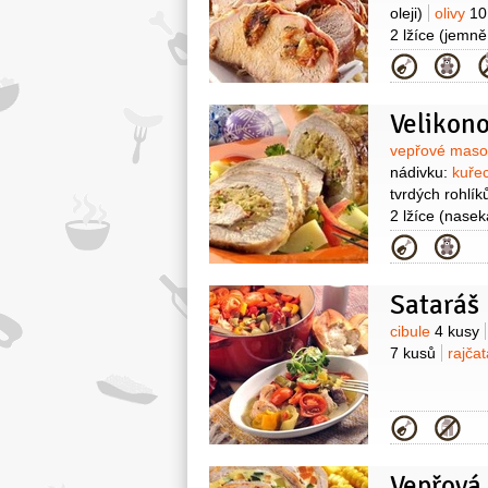
oleji)
olivy
10
2 lžíce
(jemně
Kategor
Velikon
Surovin
vepřové mas
nádivku:
kuře
tvrdých rohlík
2 lžíce
(nasek
(sterilovaný)
Kategor
Sataráš
Surovin
cibule
4 kusy
7 kusů
rajča
Kategor
Vepřová