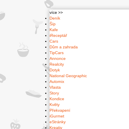
více >>
Deník
Šíp
Kafe
iReceptář
Cars
Dům a zahrada
TipCars
Annonce
Realcity
Dotyk
National Geographic
Automix
Vlasta
Story
Kondice
Květy
Překvapení
iGurmet
eStránky
Kreativ