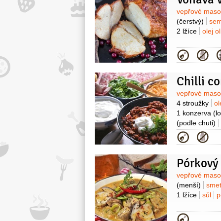
Surovin
vepřové mas
(čerstvý)
sem
2 lžíce
olej o
Kategor
Chilli c
Surovin
vepřové mas
4 stroužky
ol
1 konzerva
(l
(podle chuti)
Kategor
Pórkový
Surovin
vepřové mas
(menší)
sme
1 lžíce
sůl
p
Kategor