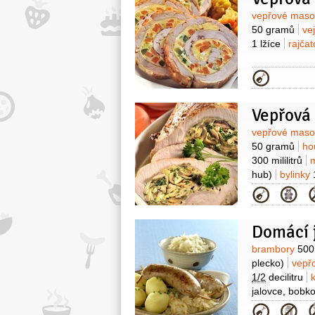
Surovin
vepřové mas
50 gramů
ve
1 lžíce
rajča
Kategor
Surovin
vepřové mas
50 gramů
ho
300 mililitrů
hub)
bylinky
Kategor
Domácí j
Surovin
brambory
500
plecko)
vepřo
1/2
decilitru
jalovce, bobkov
1 lžička
(mletý
Kategor