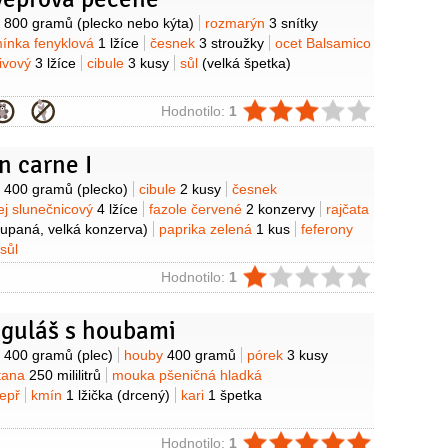
y
o
800 gramů
(plecko nebo kýta)
rozmarýn
3 snítky
ínka fenyklová
1 lžíce
česnek
3 stroužky
ocet Balsamico
livový
3 lžíce
cibule
3 kusy
sůl
(velká špetka)
ie
Hodnotilo:
1
on carne I
y
o
400 gramů
(plecko)
cibule
2 kusy
česnek
ej slunečnicový
4 lžíce
fazole červené
2 konzervy
rajčata
oupaná, velká konzerva)
paprika zelená
1 kus
feferony
sůl
ie
Hodnotilo:
1
 guláš s houbami
y
o
400 gramů
(plec)
houby
400 gramů
pórek
3 kusy
tana
250 mililitrů
mouka pšeničná hladká
epř
kmín
1 lžička
(drcený)
kari
1 špetka
ie
Hodnotilo:
1