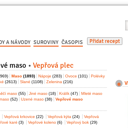
V
r
Přidat recept
DY A NÁVODY
SUROVINY
ČASOPIS
ové maso
Vepřová plec
(969)
Maso
(1893)
Nápoje
(283)
Ovoce
(101)
Polévky
dké
(2613)
Slané
(1108)
Zelenina
(216)
V
něčí maso
(55)
Jiné maso
(18)
Králík
(47)
Mleté maso
 maso
(52)
Uzené maso
(38)
Vepřové maso
Vepřová krkovice
(22)
Vepřová kýta
(24)
Vepřová
řové karé
(3)
Vepřové koleno
(6)
Vepřový bok
(29)