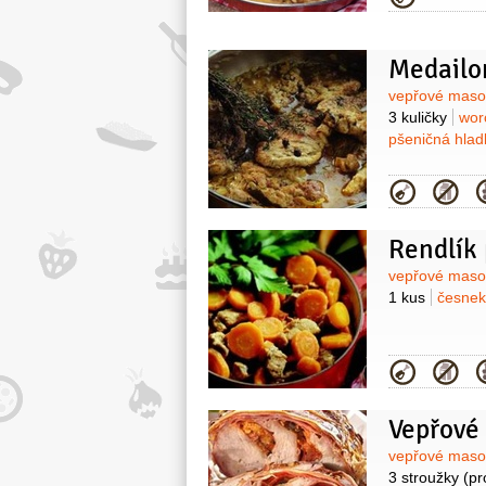
Medailo
Surovin
vepřové mas
3 kuličky
wor
pšeničná hla
Kategor
Rendlík
Surovin
vepřové mas
1 kus
česne
Kategor
Vepřové
Surovin
vepřové mas
3 stroužky
(pr