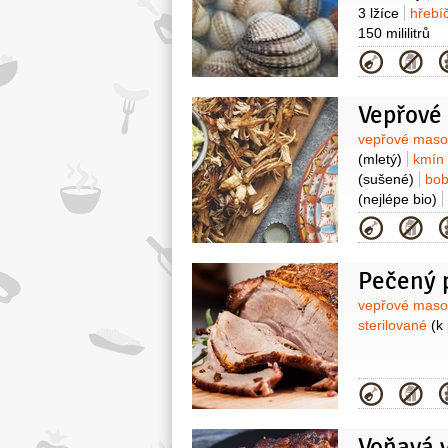
3 lžíce
hřebí
150 mililitrů
Kategor
Vepřové 
Surovin
vepřové mas
(mletý)
kmín
(sušené)
bob
(nejlépe bio)
Kategor
Pečený 
Surovin
vepřové mas
sterilované
(k
Kategor
Voňavá 